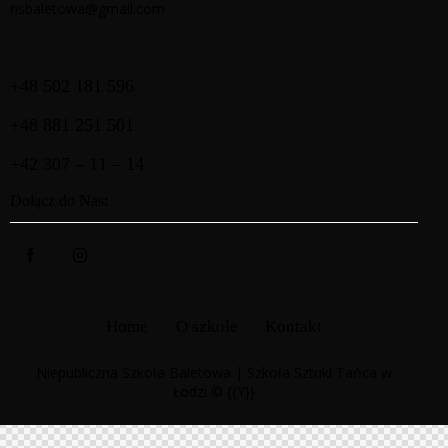
nsbaletowa@gmail.com
+48 502 181 596
+48 881 251 501
+42 307 – 11 – 14
Dołącz do Nas:
Home
O szkole
Kontakt
Niepubliczna Szkoła Baletowa | Szkoła Sztuki Tańca w
Łodzi © {{Y}}