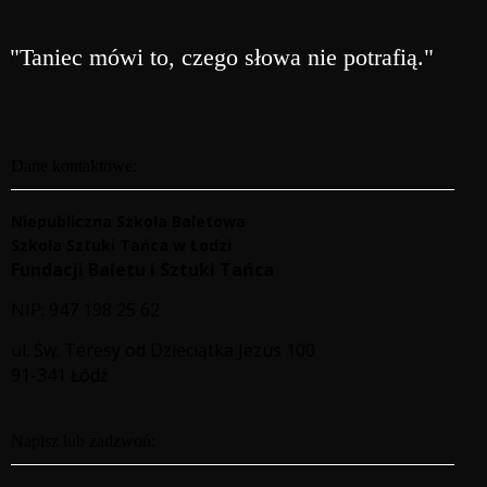
"Taniec mówi to, czego słowa nie potrafią."
Dane kontaktowe:
Niepubliczna Szkoła Baletowa
Szkoła Sztuki Tańca w Łodzi
Fundacji Baletu i Sztuki Tańca
NIP: 947 198 25 62
ul. Św. Teresy od Dzieciątka Jezus 100
91-341 Łódź
Napisz lub zadzwoń: