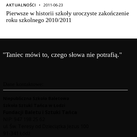
AKTUALNOŚCI
2011-06-23
Pierwsze w historii szkoły uroczyste zakończenie
roku szkolnego 2010/2011
"Taniec mówi to, czego słowa nie potrafią."
Dane kontaktowe:
Niepubliczna Szkoła Baletowa
Szkoła Sztuki Tańca w Łodzi
Fundacji Baletu i Sztuki Tańca
NIP: 947 198 25 62
ul. Św. Teresy od Dzieciątka Jezus 100
91-341 Łódź