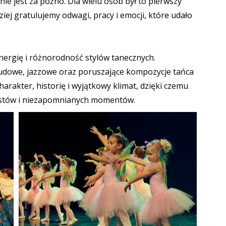
ie jest za późno. Dla wielu osób był to pierwszy
iej gratulujemy odwagi, pracy i emocji, które udało
energię i różnorodność stylów tanecznych.
ludowe, jazzowe oraz poruszające kompozycje tańca
arakter, historię i wyjątkowy klimat, dzięki czemu
rastów i niezapomnianych momentów.