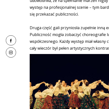
udowodniła, że na spełnianie marzeń nigdy n
występ na profesjonalnej scenie – tym bardz
się przekazać publiczności.
Druga część gali przyniosła zupełnie inną 
Publiczność mogła zobaczyć choreografie 
współczesnego. Każdy występ miał własny ch
cały wieczór był pełen artystycznych kont