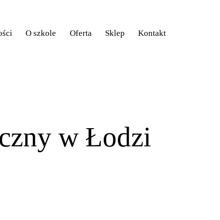
ości
O szkole
Oferta
Sklep
Kontakt
Aktualności
O szkole
Oferta
Sklep
Kontakt
czny w Łodzi