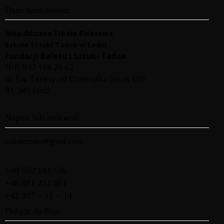
Dane kontaktowe:
Niepubliczna Szkoła Baletowa
Szkoła Sztuki Tańca w Łodzi
Fundacji Baletu i Sztuki Tańca
NIP: 947 198 25 62
ul. Św. Teresy od Dzieciątka Jezus 100
91-341 Łódź
Napisz lub zadzwoń:
nsbaletowa@gmail.com
+48 502 181 596
+48 881 251 501
+42 307 – 11 – 14
Dołącz do Nas: