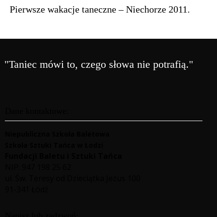
Pierwsze wakacje taneczne – Niechorze 2011.
"Taniec mówi to, czego słowa nie potrafią."
Dane kontaktowe:
Niepubliczna Szkoła Baletowa
Szkoła Sztuki Tańca w Łodzi
Fundacji Baletu i Sztuki Tańca
NIP: 947 198 25 62
ul. Św. Teresy od Dzieciątka Jezus 100
91-341 Łódź
Napisz lub zadzwoń: