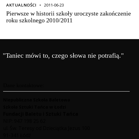
AKTUALNOŚCI
2011-06-23
Pierwsze w historii szkoły uroczyste zakończenie
roku szkolnego 2010/2011
"Taniec mówi to, czego słowa nie potrafią."
Dane kontaktowe:
Niepubliczna Szkoła Baletowa
Szkoła Sztuki Tańca w Łodzi
Fundacji Baletu i Sztuki Tańca
NIP: 947 198 25 62
ul. Św. Teresy od Dzieciątka Jezus 100
91-341 Łódź