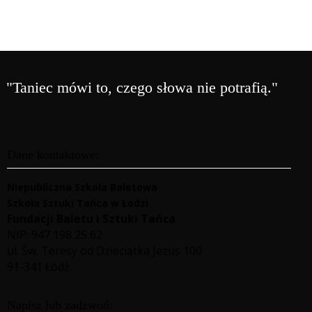
"Taniec mówi to, czego słowa nie potrafią."
Dane kontaktowe:
Niepubliczna Szkoła Baletowa
Szkoła Sztuki Tańca w Łodzi
Fundacji Baletu i Sztuki Tańca
NIP: 947 198 25 62
ul. Św. Teresy od Dzieciątka Jezus 100
91-341 Łódź
Napisz lub zadzwoń: