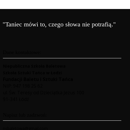
"Taniec mówi to, czego słowa nie potrafią."
Dane kontaktowe:
Niepubliczna Szkoła Baletowa
Szkoła Sztuki Tańca w Łodzi
Fundacji Baletu i Sztuki Tańca
NIP: 947 198 25 62
ul. Św. Teresy od Dzieciątka Jezus 100
91-341 Łódź
Napisz lub zadzwoń:
nsbaletowa@gmail.com