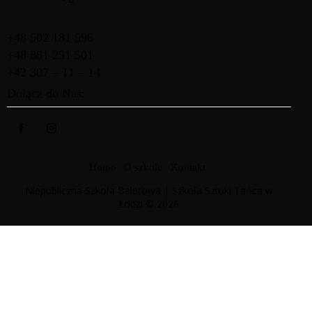
+48 502 181 596
+48 881 251 501
+42 307 – 11 – 14
Dołącz do Nas:
Home
O szkole
Kontakt
Niepubliczna Szkoła Baletowa | Szkoła Sztuki Tańca w
Łodzi © 2026