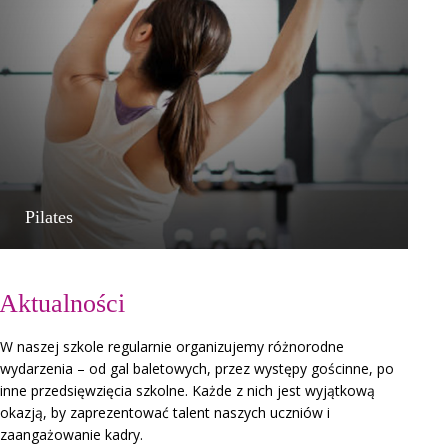
Pilates
Aktualności
W naszej szkole regularnie organizujemy różnorodne
wydarzenia – od gal baletowych, przez występy gościnne, po
inne przedsięwzięcia szkolne. Każde z nich jest wyjątkową
okazją, by zaprezentować talent naszych uczniów i
zaangażowanie kadry.