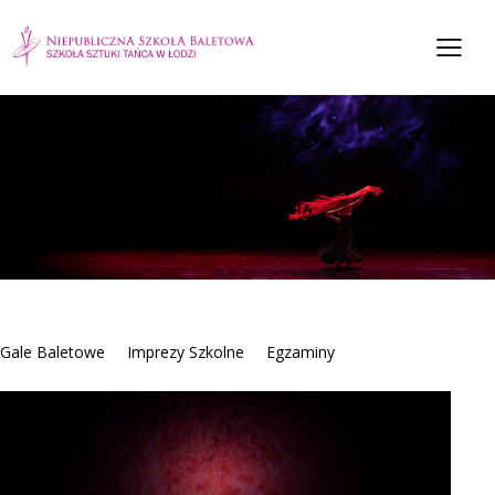
Galeria
HOME
GALERIA
Gale Baletowe
Imprezy Szkolne
Egzaminy