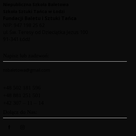
Niepubliczna Szkoła Baletowa
Szkoła Sztuki Tańca w Łodzi
Fundacji Baletu i Sztuki Tańca
NIP: 947 198 25 62
ul. Św. Teresy od Dzieciątka Jezus 100
91-341 Łódź
Napisz lub zadzwoń:
nsbaletowa@gmail.com
+48 502 181 596
+48 881 251 501
+42 307 – 11 – 14
Dołącz do Nas: