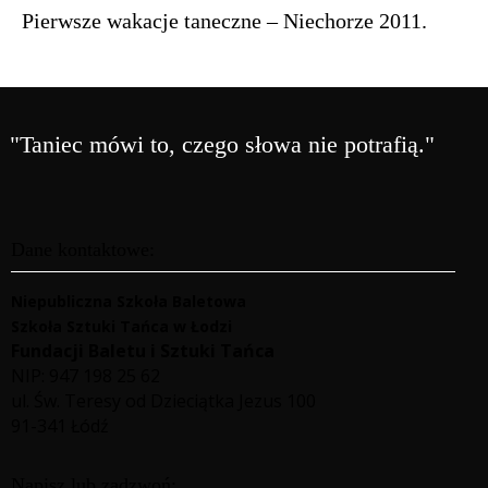
Pierwsze wakacje taneczne – Niechorze 2011.
"Taniec mówi to, czego słowa nie potrafią."
Dane kontaktowe:
Niepubliczna Szkoła Baletowa
Szkoła Sztuki Tańca w Łodzi
Fundacji Baletu i Sztuki Tańca
NIP: 947 198 25 62
ul. Św. Teresy od Dzieciątka Jezus 100
91-341 Łódź
Napisz lub zadzwoń: