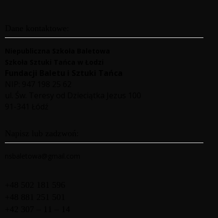
Dane kontaktowe:
Niepubliczna Szkoła Baletowa
Szkoła Sztuki Tańca w Łodzi
Fundacji Baletu i Sztuki Tańca
NIP: 947 198 25 62
ul. Św. Teresy od Dzieciątka Jezus 100
91-341 Łódź
Napisz lub zadzwoń:
nsbaletowa@gmail.com
+48 502 181 596
+48 881 251 501
+42 307 – 11 – 14