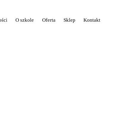
ości
O szkole
Oferta
Sklep
Kontakt
Aktualności
O szkole
Oferta
Sklep
Kontakt