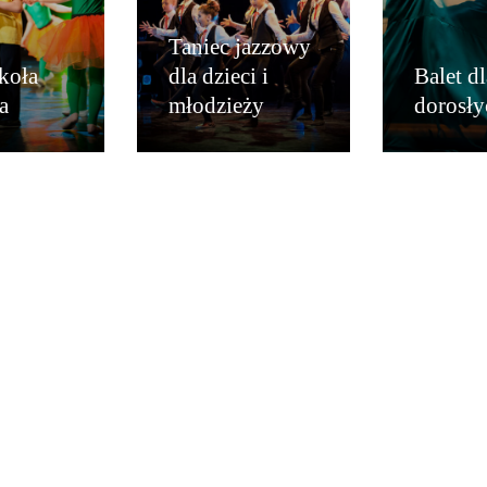
Taniec jazzowy
koła
dla dzieci i
Balet dl
a
młodzieży
dorosły