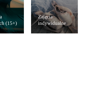
a
Zajęcia
ch (15+)
indywidualne