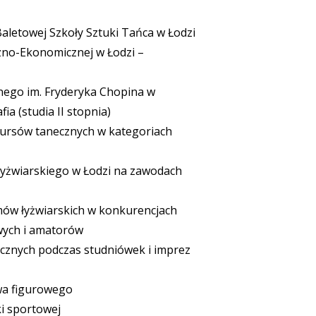
aletowej Szkoły Sztuki Tańca w Łodzi
no-Ekonomicznej w Łodzi –
ego im. Fryderyka Chopina w
ia (studia II stopnia)
nkursów tanecznych w kategoriach
yżwiarskiego w Łodzi na zawodach
mów łyżwiarskich w konkurencjach
wych i amatorów
cznych podczas studniówek i imprez
wa figurowego
i sportowej