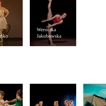
Weronika
eńko
Jakubowska