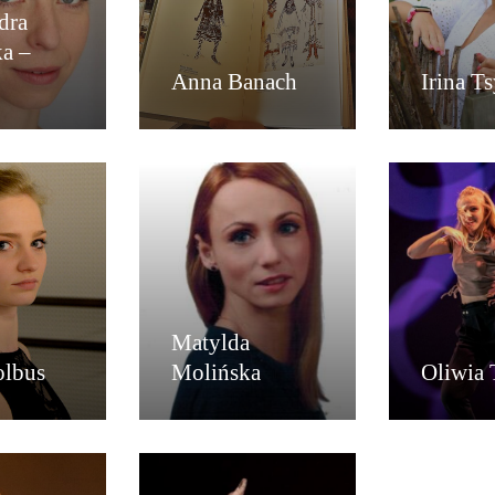
dra
a –
Anna Banach
Irina T
Matylda
olbus
Molińska
Oliwia 