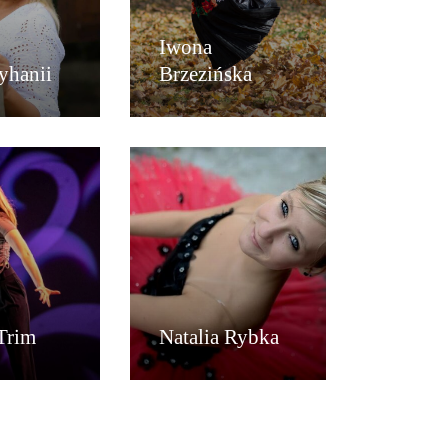
Iwona
syhanii
Brzezińska
Trim
Natalia Rybka