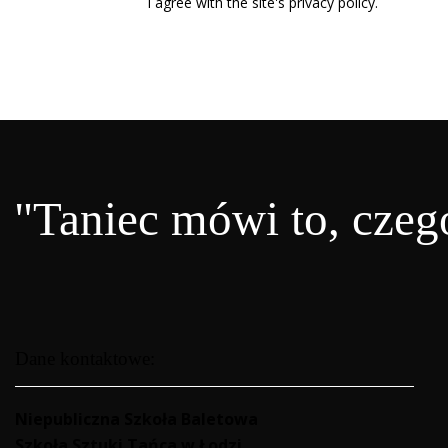
I agree with the site's
privacy policy
.
"Taniec mówi to, czego
Dane kontaktowe:
Niepubliczna Szkoła Baletowa
Szkoła Sztuki Tańca w Łodzi