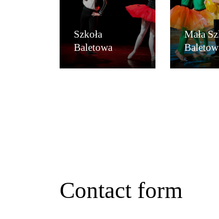
Szkoła
Mała Sz
Baletowa
Baletow
contact form