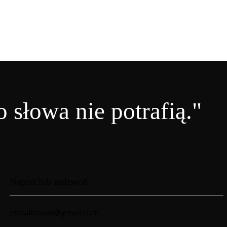
 słowa nie potrafią."
Napisz lub zadzwoń:
nsbaletowa@gmail.com