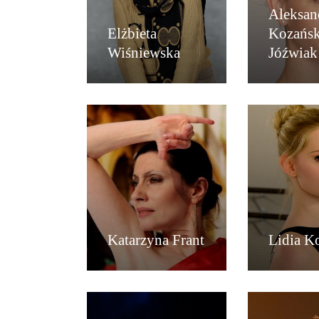
Aleksan
Elżbieta
Kozańsk
Wiśniewska
Jóźwiak
Katarzyna Frant
Lidia K